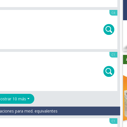
C4
C1
ostrar 10 más
aciones para med. equivalentes
C1