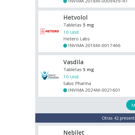
INVIMA 2018M-0009439-R1
+
Hetvolol
Tabletas
5 mg
10 Und.
Hetero Labs
INVIMA 2016M-0017466
+
Vasdila
Tabletas
5 mg
10 Und.
Salus Pharma
INVIMA 2024M-0021601
+
M
Otras 42 present
Nebilet