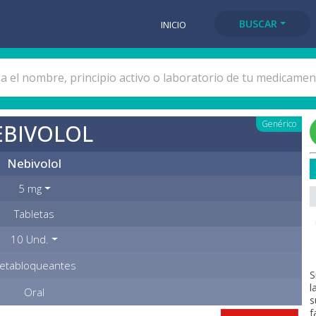
BUSCAR
INICIO
Genérico
EBIVOLOL
Nebivolol
5 mg
Tabletas
10 Und.
etabloqueantes
S
l
Oral
s
f