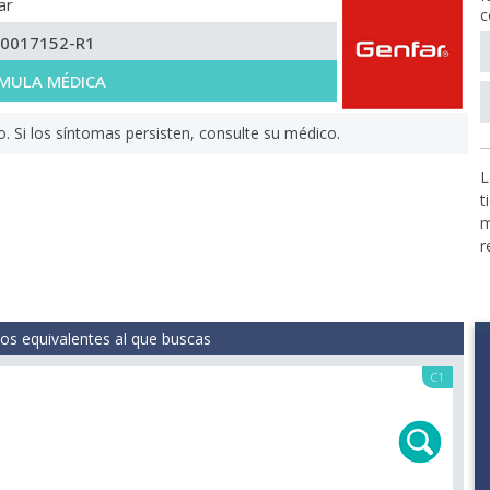
ar
c
-0017152-R1
MULA MÉDICA
Si los síntomas persisten, consulte su médico.
L
t
m
r
s equivalentes al que buscas
C1