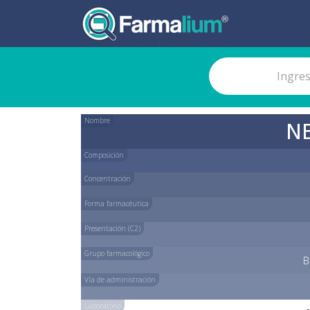
Nombre
N
Composición
Concentración
Forma farmacéutica
Presentación (C2)
Grupo farmacológico
B
Vía de administración
Laboratorio