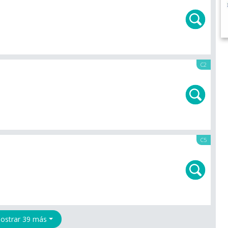
C2
C5
ostrar 39 más