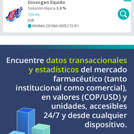
Dioxogen líquido
Solución tópica
3,6 %
120 mL
JGB
INVIMA 2016M-0005272-R1
+