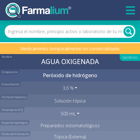
Medicamento temporalmente no comercializado
Nombre
Genérico
AGUA OXIGENADA
Composición
Peróxido de hidrógeno
Concentración
3,6 %
Forma farmacéutica
Solución tópica
Presentación (C2)
500 mL
Grupo farmacológico
Preparados estomatológicos
Vía de administración
Tópica (Externa)