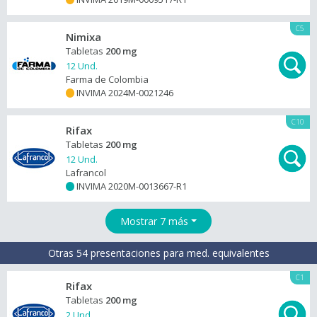
C5
Nimixa
Tabletas
200 mg
12 Und.
Farma de Colombia
INVIMA 2024M-0021246
+
C10
Rifax
Tabletas
200 mg
12 Und.
Lafrancol
INVIMA 2020M-0013667-R1
+
Mostrar 7 más
Otras 54 presentaciones para med. equivalentes
C1
Rifax
Tabletas
200 mg
2 Und.