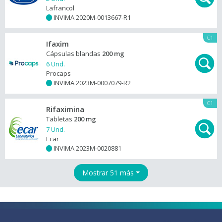
Lafrancol
INVIMA 2020M-0013667-R1
+
C1
Ifaxim
Cápsulas blandas
200 mg
6 Und.
Procaps
INVIMA 2023M-0007079-R2
+
C1
Rifaximina
Tabletas
200 mg
7 Und.
Ecar
INVIMA 2023M-0020881
+
Mostrar 51 más