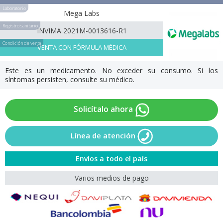
Laboratorio
Mega Labs
Registro sanitario
INVIMA 2021M-0013616-R1
Condición de venta
VENTA CON FÓRMULA MÉDICA
Este es un medicamento. No exceder su consumo. Si los
síntomas persisten, consulte su médico.
Solicítalo ahora
Línea de atención
Envíos a todo el país
Varios medios de pago