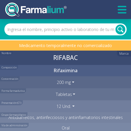
Medicamento temporalmente no comercializado
Nombre
Marca
RIFABAC
Composición
Rifaximina
Concentración
200 mg
Forma farmacéutica
Tabletas
Presentación (C1)
12 Und.
Grupo farmacológico
Antidiarreicos, antiinfecciosos y antiinflamatorios intestinales
Vía de administración
Oral