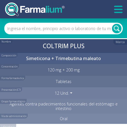
Nombre
Marca
COLTRIM PLUS
Composición
Simeticona + Trimebutina maleato
Concentración
120 mg + 200 mg
Forma farmacéutica
Tabletas
Presentación (C7)
12 Und.
Grupo farmacológico
Agentes contra padecimientos funcionales del estómago e
intestino
Vía de administración
Oral
Laboratorio