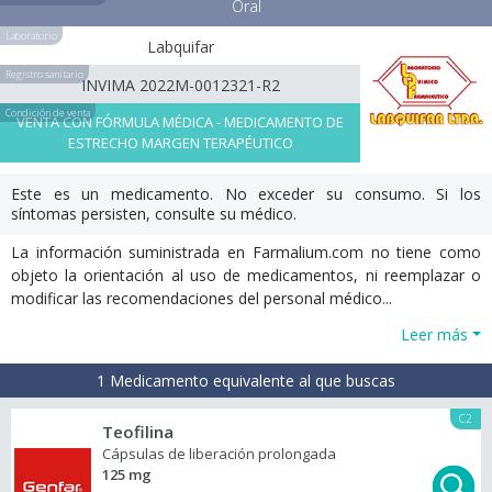
Oral
Laboratorio
Labquifar
Registro sanitario
INVIMA 2022M-0012321-R2
Condición de venta
VENTA CON FÓRMULA MÉDICA - MEDICAMENTO DE
ESTRECHO MARGEN TERAPÉUTICO
Este es un medicamento. No exceder su consumo. Si los
síntomas persisten, consulte su médico.
La información suministrada en Farmalium.com no tiene como
objeto la orientación al uso de medicamentos, ni reemplazar o
modificar las recomendaciones del personal médico...
Leer más
1 Medicamento equivalente al que buscas
C2
Teofilina
Cápsulas de liberación prolongada
125 mg