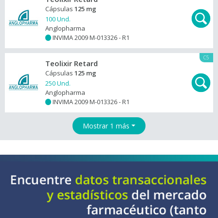
Cápsulas
125 mg
100 Und.
Anglopharma
INVIMA 2009 M-013326 - R1
+
C5
Teolixir Retard
Cápsulas
125 mg
250 Und.
Anglopharma
INVIMA 2009 M-013326 - R1
+
Mostrar 1 más