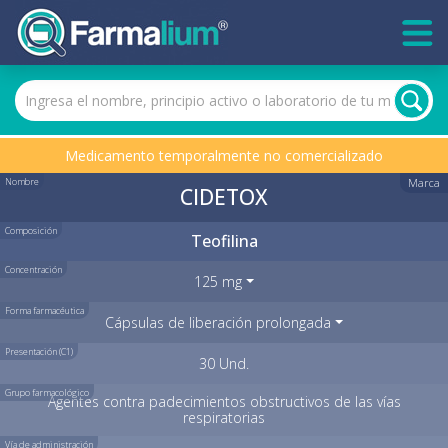
Medicamento temporalmente no comercializado
Nombre
Marca
CIDETOX
Composición
Teofilina
Concentración
125 mg
Forma farmacéutica
Cápsulas de liberación prolongada
Presentación (C1)
30 Und.
Grupo farmacológico
Agentes contra padecimientos obstructivos de las vías
respiratorias
Vía de administración