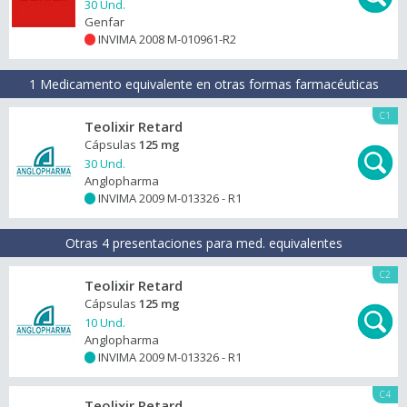
30 Und.
Genfar
INVIMA 2008 M-010961-R2
+
1 Medicamento equivalente en otras formas farmacéuticas
C1
Teolixir Retard
Cápsulas
125 mg
30 Und.
Anglopharma
INVIMA 2009 M-013326 - R1
+
Otras 4 presentaciones para med. equivalentes
C2
Teolixir Retard
Cápsulas
125 mg
10 Und.
Anglopharma
INVIMA 2009 M-013326 - R1
+
C4
Teolixir Retard