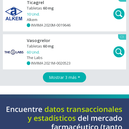
Ticagrel
Tabletas
60 mg
10 Und.
Alkem
INVIMA 2020M-0019646
+
C3
Vasogrelor
Tabletas
60 mg
60 Und.
The Labs
INVIMA 2021M-0020523
+
Mostrar 3 más