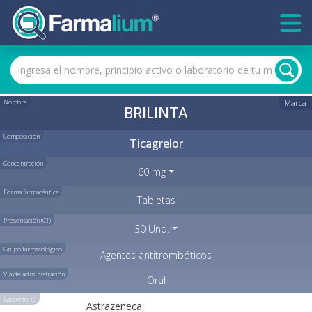
Nombre
Marca
BRILINTA
Composición
Ticagrelor
Concentración
60 mg
Forma farmacéutica
Tabletas
Presentación (C1)
30 Und.
Grupo farmacológico
Agentes antitrombóticos
Vía de administración
Oral
Laboratorio
Astrazeneca