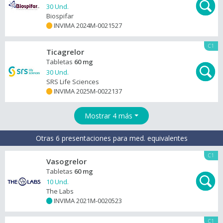
30 Und.
Biospifar
INVIMA 2024M-0021527
+
C1
Ticagrelor
Tabletas
60 mg
30 Und.
SRS Life Sciences
INVIMA 2025M-0022137
+
Mostrar 4 más
Otras 6 presentaciones para med. equivalentes
C1
Vasogrelor
Tabletas
60 mg
10 Und.
The Labs
INVIMA 2021M-0020523
+
C1