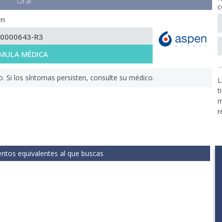
Oral
c
en
-0000643-R3
MULA MÉDICA
Si los síntomas persisten, consulte su médico.
L
t
m
r
tos equivalentes al que buscas