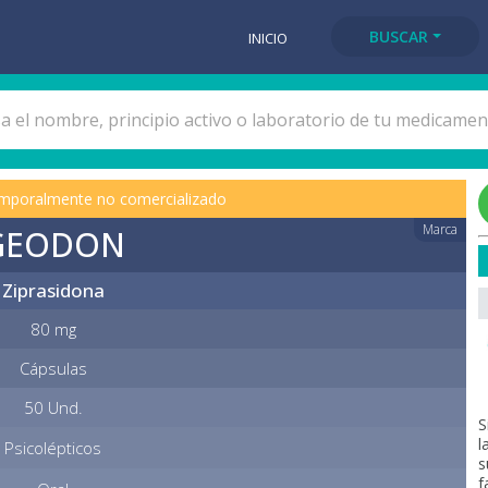
BUSCAR
INICIO
mporalmente no comercializado
Marca
GEODON
Ziprasidona
80 mg
Cápsulas
50 Und.
S
l
Psicolépticos
s
f