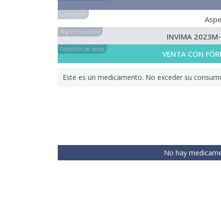
Laboratorio
Asp
Registro sanitario
INVIMA 2023M
Condición de venta
VENTA CON FÓR
Este es un medicamento. No exceder su consumo. 
No hay medicamen