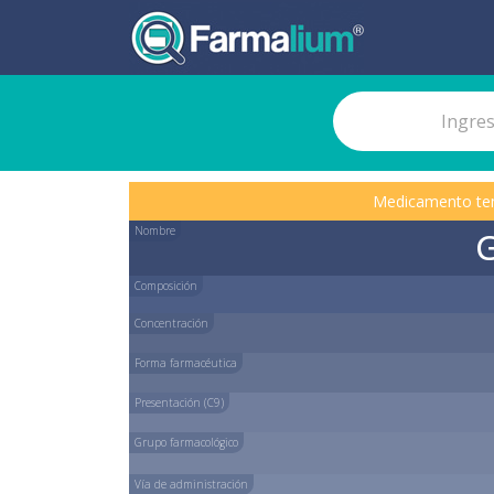
Medicamento te
Nombre
Composición
Concentración
Forma farmacéutica
Presentación (C9)
Grupo farmacológico
Vía de administración