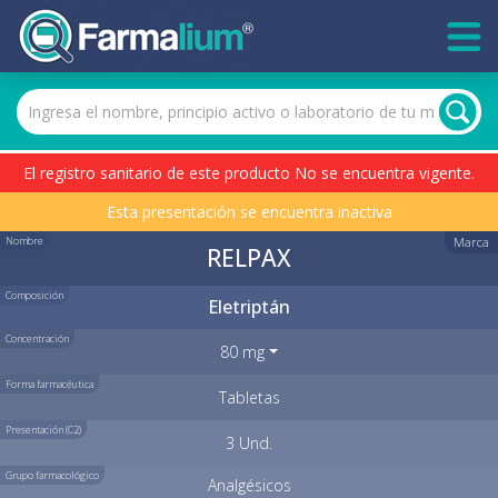
El registro sanitario de este producto No se encuentra vigente.
Esta presentación se encuentra inactiva
Nombre
Marca
RELPAX
Composición
Eletriptán
Concentración
80 mg
Forma farmacéutica
Tabletas
Presentación (C2)
3 Und.
Grupo farmacológico
Analgésicos