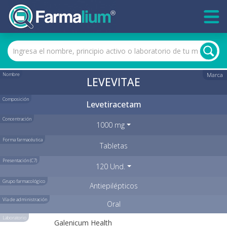
Nombre
Marca
LEVEVITAE
Composición
Levetiracetam
Concentración
1000 mg
Forma farmacéutica
Tabletas
Presentación (C7)
120 Und.
Grupo farmacológico
Antiepilépticos
Vía de administración
Oral
Laboratorio
Galenicum Health