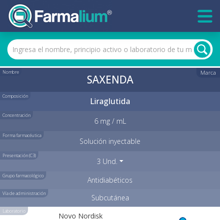
Nombre
Marca
SAXENDA
Composición
Liraglutida
Concentración
6 mg / mL
Forma farmacéutica
Solución inyectable
Presentación (C3)
3 Und.
Grupo farmacológico
Antidiabéticos
Vía de administración
Subcutánea
Laboratorio
Novo Nordisk