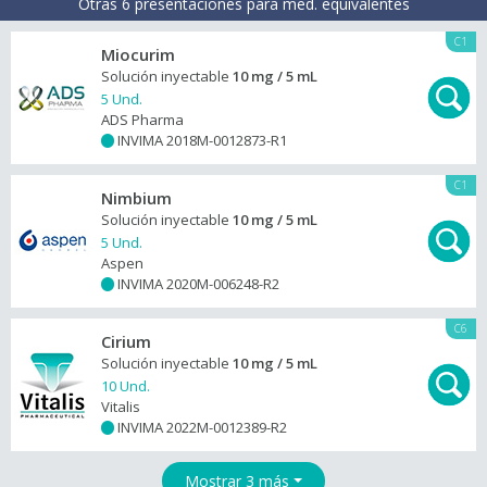
Otras 6 presentaciones para med. equivalentes
C1
Miocurim
Solución inyectable
10 mg / 5 mL
5 Und.
ADS Pharma
INVIMA 2018M-0012873-R1
+
C1
Nimbium
Solución inyectable
10 mg / 5 mL
5 Und.
Aspen
INVIMA 2020M-006248-R2
+
C6
Cirium
Solución inyectable
10 mg / 5 mL
10 Und.
Vitalis
INVIMA 2022M-0012389-R2
+
Mostrar 3 más