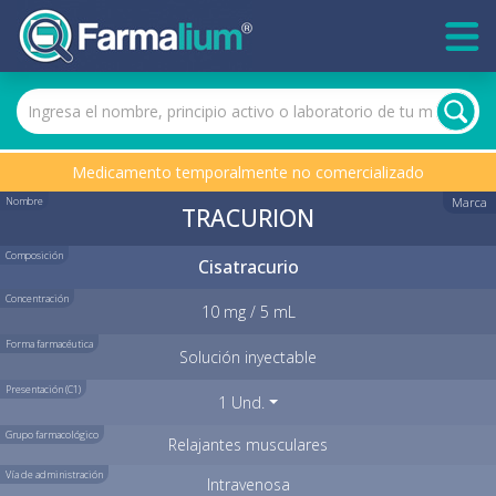
Medicamento temporalmente no comercializado
Nombre
Marca
TRACURION
Composición
Cisatracurio
Concentración
10 mg / 5 mL
Forma farmacéutica
Solución inyectable
Presentación (C1)
1 Und.
Grupo farmacológico
Relajantes musculares
Vía de administración
Intravenosa