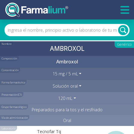
Nombre
Genérico
AMBROXOL
Composición
Ambroxol
Concentración
15 mg / 5 mL
Forma farmacéutica
Solución oral
Presentación (C1)
120 mL
Grupo farmacológico
Preparados para la tos y el resfriado
Vía de administración
Oral
Laboratorio
Tecnofar Tq