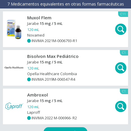
7 Medicamentos equivalentes en otras formas farmacéuticas
C11
Muxol Flem
Jarabe
15 mg / 5 mL
120 mL
Novamed
INVIMA 2021M-0006793-R1
+
C1
Bisolvon Max Pediátrico
Jarabe
15 mg / 5 mL
120 mL
Opella Healthcare Colombia
INVIMA 2019M-006547-R4
+
C1
Ambroxol
Jarabe
15 mg / 5 mL
120 mL
Laproff
INVIMA 2022 M-006966- R2
+