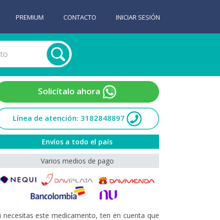
PREMIUM
CONTACTO
INICIAR SESIÓN
Solicítalo ahora
Línea de atención: 3182848897
Envíos a todo el país
Varios medios de pago
i necesitas este medicamento, ten en cuenta que