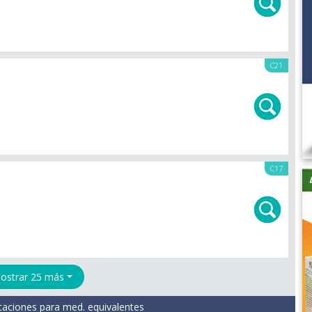
C21
C17
ostrar 25 más
taciones para med. equivalentes