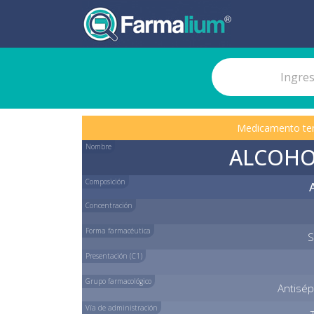
Medicamento te
Nombre
ALCOHO
Composición
Concentración
Forma farmacéutica
S
Presentación (C1)
Grupo farmacológico
Antisép
Vía de administración