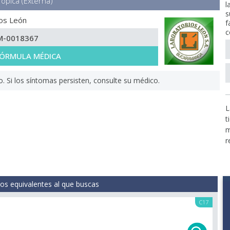
Tópica (Externa)
l
s
os León
f
c
M-0018367
 FÓRMULA MÉDICA
Si los síntomas persisten, consulte su médico.
L
t
m
r
s equivalentes al que buscas
C17