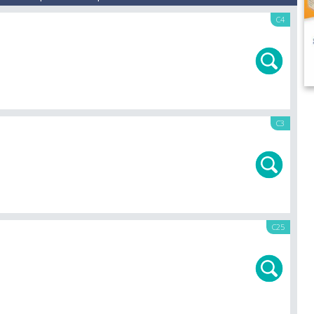
C4
C3
C25