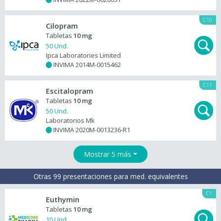
C10
Cilopram
Tabletas
10 mg
50 Und.
Ipca Laboratories Limited
INVIMA 2014M-0015462
+
C11
Escitalopram
Tabletas
10 mg
50 Und.
Laboratorios Mk
INVIMA 2020M-0013236-R1
+
Mostrar 5 más
Otras 99 presentaciones para med. equivalentes
C1
Euthymin
Tabletas
10 mg
10 Und.