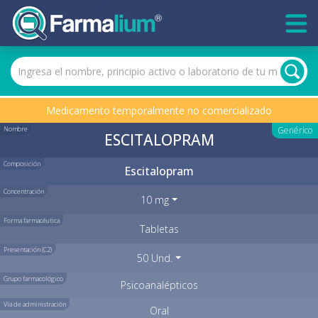
Medicamento temporalmente no comercializado
Nombre
Genérico
ESCITALOPRAM
Composición
Escitalopram
Concentración
10 mg
Forma farmacéutica
Tabletas
Presentación (C2)
50 Und.
Grupo farmacológico
Psicoanalépticos
Vía de administración
Oral