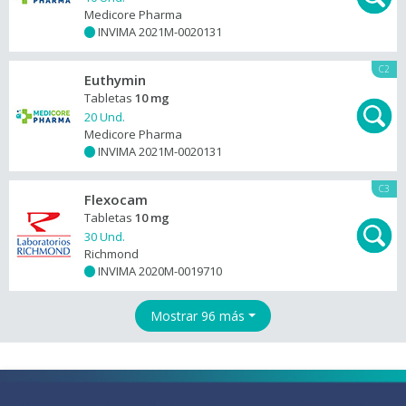
Medicore Pharma
INVIMA 2021M-0020131
+
C2
Euthymin
Tabletas
10 mg
20 Und.
Medicore Pharma
INVIMA 2021M-0020131
+
C3
Flexocam
Tabletas
10 mg
30 Und.
Richmond
INVIMA 2020M-0019710
+
Mostrar 96 más