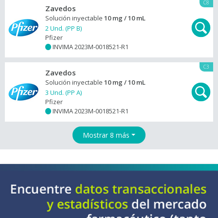
C8
Zavedos
Solución inyectable
10 mg / 10 mL
2 Und. (PP B)
Pfizer
INVIMA 2023M-0018521-R1
+
C3
Zavedos
Solución inyectable
10 mg / 10 mL
3 Und. (PP A)
Pfizer
INVIMA 2023M-0018521-R1
+
Mostrar 8 más