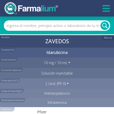
Nombre
Marca
ZAVEDOS
Composición
Idarubicina
Concentración
10 mg / 10 mL
Forma farmacéutica
Solución inyectable
Presentación (C2)
2 Und. (PP A)
Grupo farmacológico
Antineoplásicos
Vía de administración
Intravenosa
Laboratorio
Pfizer