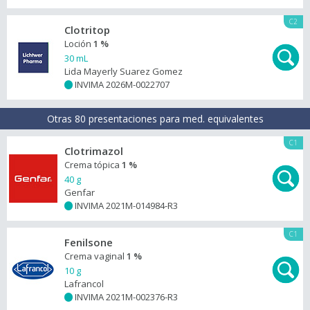
C2
Clotritop
Loción
1 %
30 mL
Lida Mayerly Suarez Gomez
INVIMA 2026M-0022707
+
Otras 80 presentaciones para med. equivalentes
C1
Clotrimazol
Crema tópica
1 %
40 g
Genfar
INVIMA 2021M-014984-R3
+
C1
Fenilsone
Crema vaginal
1 %
10 g
Lafrancol
INVIMA 2021M-002376-R3
+