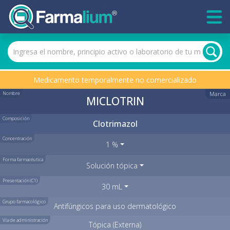
Medicamento temporalmente no comercializado
Nombre
Marca
MICLOTRIN
Composición
Clotrimazol
Concentración
1 %
Forma farmacéutica
Solución tópica
Presentación (C1)
30 mL
Grupo farmacológico
Antifúngicos para uso dermatológico
Vía de administración
Tópica (Externa)