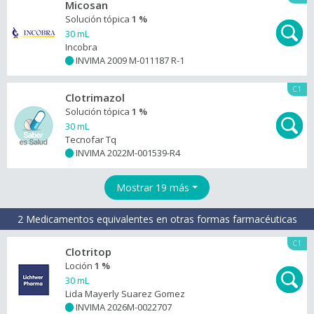
Micosan
Solución tópica
1 %
30 mL
Incobra
INVIMA 2009 M-011187 R-1
+
C1
Clotrimazol
Solución tópica
1 %
30 mL
Tecnofar Tq
INVIMA 2022M-001539-R4
+
Mostrar 19 más
2 Medicamentos equivalentes en otras formas farmacéuticas
C1
Clotritop
Loción
1 %
30 mL
Lida Mayerly Suarez Gomez
INVIMA 2026M-0022707
+