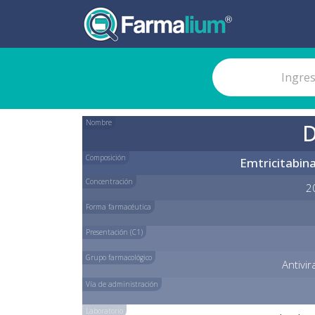
Nombre
Composición
Emtricitabin
Concentración
2
Forma farmacéutica
Presentación (C1)
Grupo farmacológico
Antivi
Vía de administración
Laboratorio