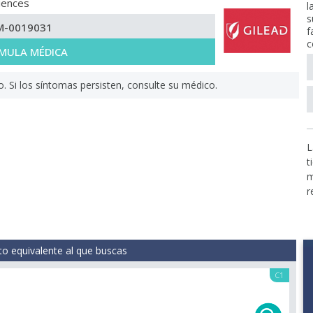
iences
l
s
M-0019031
f
c
MULA MÉDICA
Si los síntomas persisten, consulte su médico.
L
t
m
r
o equivalente al que buscas
C1