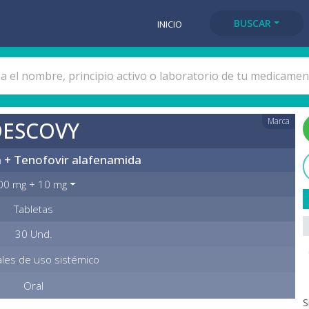
BUSCAR
INICIO
Marca
DESCOVY
a + Tenofovir alafenamida
00 mg + 10 mg
Tabletas
30 Und.
rales de uso sistémico
Oral
S