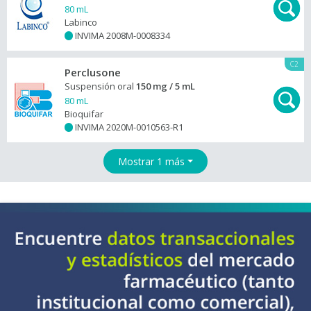
80 mL
Labinco
INVIMA 2008M-0008334
+
C2
Perclusone
Suspensión oral
150 mg / 5 mL
80 mL
Bioquifar
INVIMA 2020M-0010563-R1
+
Mostrar 1 más