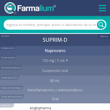
Nombre
Marca
SUPRIM-D
Composición
Naproxeno
Concentración
150 mg / 5 mL
Forma farmacéutica
Suspensión oral
Presentación (C1)
80 mL
Grupo farmacológico
Antiinflamatorios y antirreumáticos
Vía de administración
Oral
Laboratorio
Anglopharma