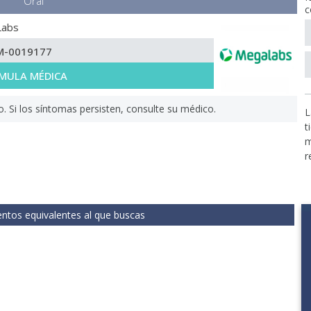
Oral
c
Labs
M-0019177
MULA MÉDICA
Si los síntomas persisten, consulte su médico.
L
t
m
r
tos equivalentes al que buscas