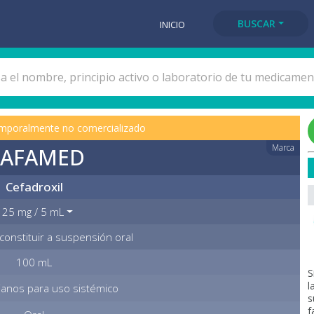
BUSCAR
INICIO
mporalmente no comercializado
Marca
AFAMED
Cefadroxil
125 mg / 5 mL
constituir a suspensión oral
100 mL
S
l
ianos para uso sistémico
s
f