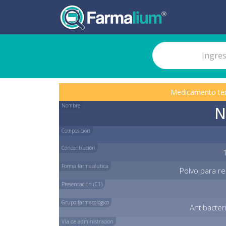
Medicamento te
Nombre
N
Composición
Concentración
Forma farmacéutica
Polvo para re
Presentación (C1)
Grupo farmacológico
Antibacter
Vía de administración