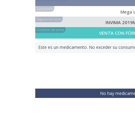
Laboratorio
Mega 
Registro sanitario
INVIMA 2019
Condición de venta
VENTA CON FÓR
Este es un medicamento. No exceder su consumo. 
No hay medicamen