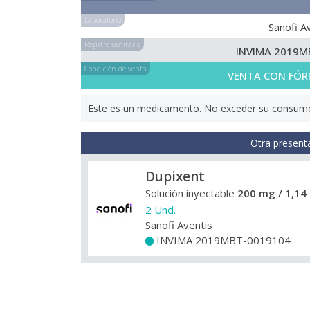
Laboratorio
Sanofi A
Registro sanitario
INVIMA 2019M
Condición de venta
VENTA CON FÓR
Este es un medicamento. No exceder su consumo. 
Otra present
Dupixent
Solución inyectable
200 mg / 1,14
2 Und.
Sanofi Aventis
INVIMA 2019MBT-0019104
+