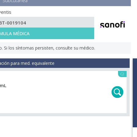
Subcutánea
ventis
BT-0019104
MULA MÉDICA
Si los síntomas persisten, consulte su médico.
ación para med. equivalente
C2
 mL