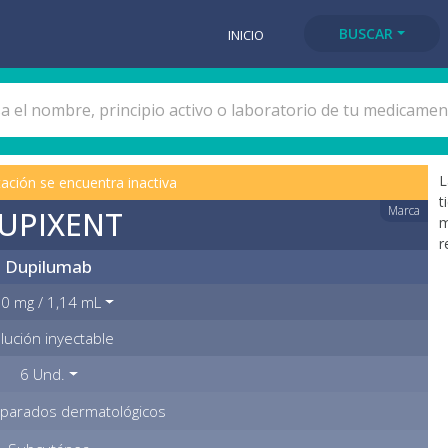
BUSCAR
INICIO
L
ación se encuentra inactiva
t
Marca
UPIXENT
m
r
Dupilumab
0 mg / 1,14 mL
lución inyectable
6 Und.
parados dermatológicos