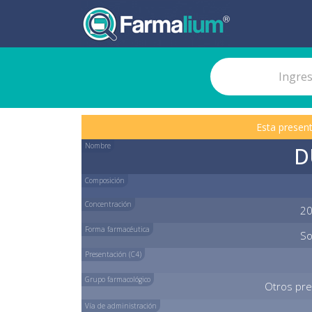
Esta present
Nombre
D
Composición
Concentración
20
Forma farmacéutica
So
Presentación (C4)
Grupo farmacológico
Otros pre
Vía de administración