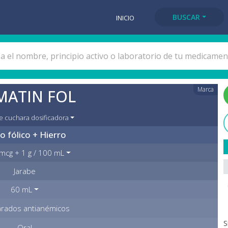
BUSCAR
INICIO
Marca
MATIN FOL
e cuchara dosificadora
o fólico + Hierro
mcg + 1 g / 100 mL
Jarabe
60 mL
rados antianémicos
S
Oral