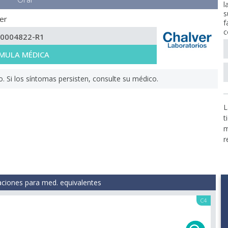
l
s
er
f
c
-0004822-R1
MULA MÉDICA
Si los síntomas persisten, consulte su médico.
L
t
m
r
aciones para med. equivalentes
C4