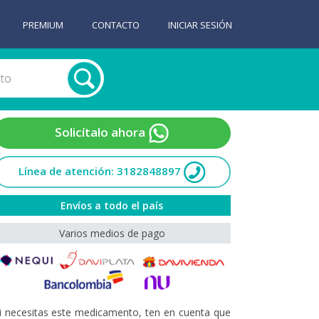
PREMIUM
CONTACTO
INICIAR SESIÓN
Solicítalo ahora
Línea de atención: 3182848897
Envíos a todo el país
Varios medios de pago
i necesitas este medicamento, ten en cuenta que