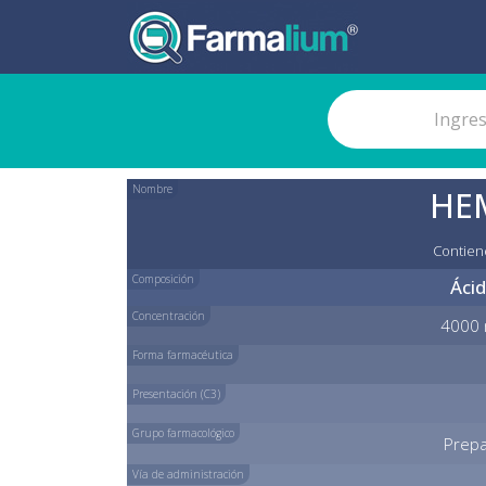
Nombre
HE
Contien
Composición
Ácid
Concentración
4000 
Forma farmacéutica
Presentación (C3)
Grupo farmacológico
Prepa
Vía de administración