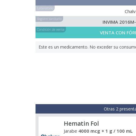
Laboratorio
Chalv
Registro sanitario
INVIMA 2016M
Condición de venta
VENTA CON FÓR
Este es un medicamento. No exceder su consumo. 
Otras 2 present
Hematin Fol
Jarabe
4000 mcg + 1 g / 100 mL