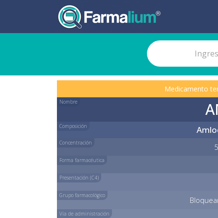
Medicamento te
Nombre
A
Composición
Amlod
Concentración
5
Forma farmacéutica
Presentación (C4)
Grupo farmacológico
Bloquean
Vía de administración