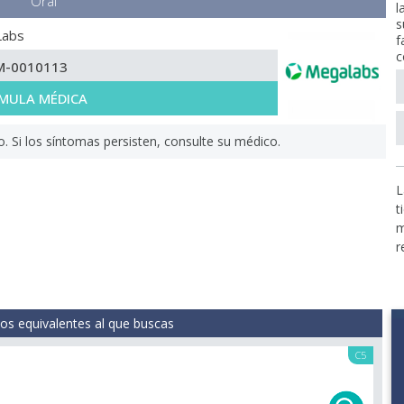
Oral
l
s
Labs
f
c
M-0010113
MULA MÉDICA
Si los síntomas persisten, consulte su médico.
L
t
m
r
s equivalentes al que buscas
C5