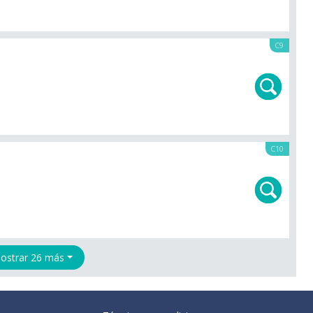
C9
C10
ostrar 26 más