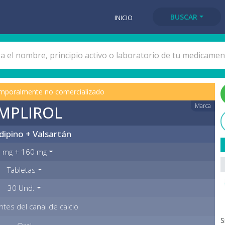
BUSCAR
INICIO
mporalmente no comercializado
Marca
MPLIROL
ipino + Valsartán
 mg + 160 mg
Tabletas
30 Und.
tes del canal de calcio
S