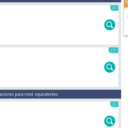
C7
C16
aciones para med. equivalentes
C2