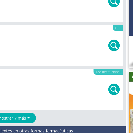
C11
Uso institucional
ostrar 7 más
lentes en otras formas farmacéuticas