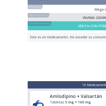
Laboratorio
Mega 
Registro sanitario
INVIMA 2009
Condición de venta
VENTA CON FÓR
Este es un medicamento. No exceder su consumo. 
10 Medicamento
Amlodipino + Valsartán
Tabletas
5 mg + 160 mg