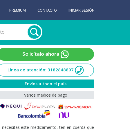
PREMIUM
CONTACTO
INICIAR SESIÓN
Solicítalo ahora
Línea de atención: 3182848897
Envíos a todo el país
Varios medios de pago
i necesitas este medicamento, ten en cuenta que