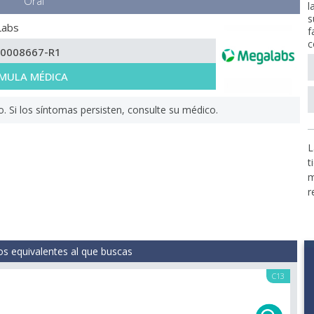
Oral
l
s
Labs
f
c
-0008667-R1
MULA MÉDICA
Si los síntomas persisten, consulte su médico.
L
t
m
r
s equivalentes al que buscas
C13