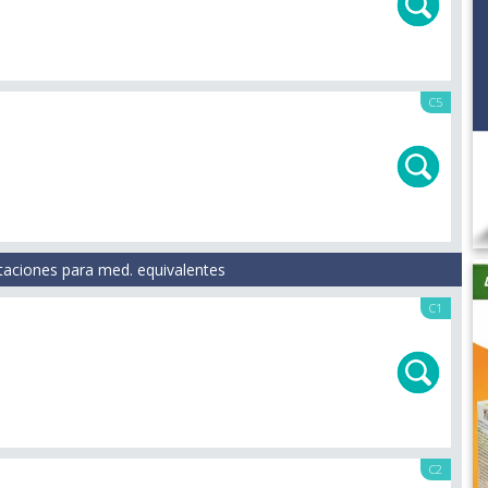
C5
taciones para med. equivalentes
C1
C2