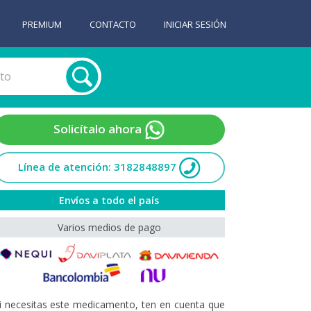
PREMIUM
CONTACTO
INICIAR SESIÓN
Solicítalo ahora
Línea de atención: 3182848897
Envíos a todo el país
Varios medios de pago
i necesitas este medicamento, ten en cuenta que