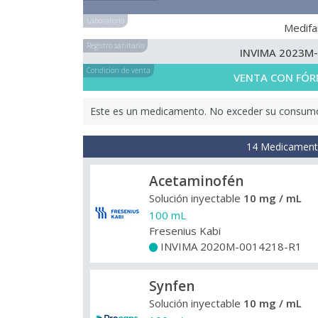
Laboratorio
Medif
Registro sanitario
INVIMA 2023M
Condición de venta
VENTA CON FÓR
Este es un medicamento. No exceder su consumo. 
14 Medicamento
Acetaminofén
Solución inyectable
10 mg / mL
100 mL
Fresenius Kabi
INVIMA 2020M-0014218-R1
+
Synfen
Solución inyectable
10 mg / mL