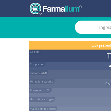
Esta present
Nombre
Composición
Concentración
Forma farmacéutica
Sol
Presentación (C3)
Grupo farmacológico
Vía de administración