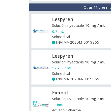
Otras 11 present
Lespyren
Solución inyectable
10 mg / mL
6,7 mL
Solmedical
INVIMA 2020M-0019865
+
Lespyren
Solución inyectable
10 mg / mL
12 x 6,7 mL
Solmedical
INVIMA 2020M-0019865
+
Fiemol
Solución inyectable
10 mg / mL
1 Und.
Advanov Pharma