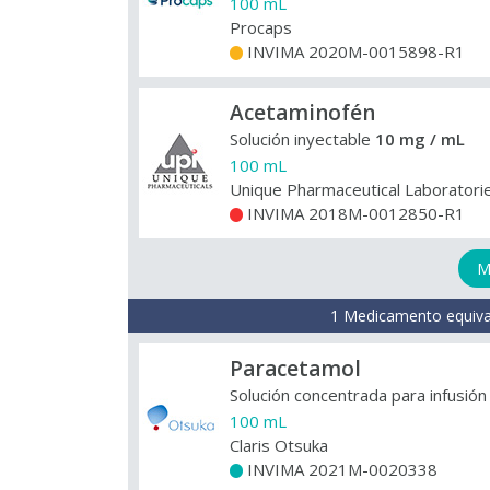
100 mL
Procaps
INVIMA 2020M-0015898-R1
+
Acetaminofén
Solución inyectable
10 mg / mL
100 mL
Unique Pharmaceutical Laboratori
INVIMA 2018M-0012850-R1
+
M
1 Medicamento equiva
Paracetamol
Solución concentrada para infusió
100 mL
Claris Otsuka
INVIMA 2021M-0020338
+