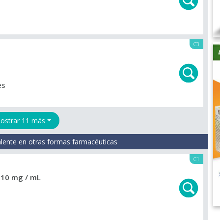
C3
es
ostrar 11 más
lente en otras formas farmacéuticas
C1
n
10 mg / mL