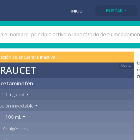
BUSCAR
INICIO
L
ación se encuentra inactiva
t
Marca
TRAUCET
m
r
Acetaminofén
10 mg / mL
ución inyectable
100 mL
Analgésicos