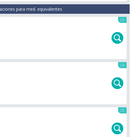
aciones para med. equivalentes
C3
C4
C3