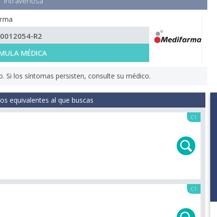
Intravenosa
arma
-0012054-R2
MULA MÉDICA
Si los síntomas persisten, consulte su médico.
s equivalentes al que buscas
C1
C1