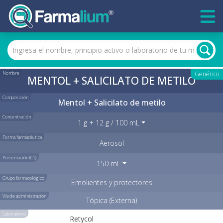
Nombre
Genérico
MENTOL + SALICILATO DE METILO
Composición
Mentol + Salicilato de metilo
Concentración
1 g + 12 g / 100 mL
Forma farmacéutica
Aerosol
Presentación (C9)
150 mL
Grupo farmacológico
Emolientes y protectores
Vía de administración
Tópica (Externa)
Laboratorio
Retycol