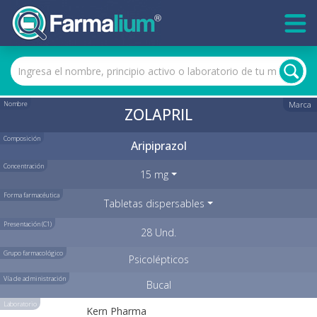
Nombre
Marca
ZOLAPRIL
Composición
Aripiprazol
Concentración
15 mg
Forma farmacéutica
Tabletas dispersables
Presentación (C1)
28 Und.
Grupo farmacológico
Psicolépticos
Vía de administración
Bucal
Laboratorio
Kern Pharma