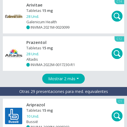
C14
Arivitae
Tabletas
15 mg
28 Und.
Galenicum Health
INVIMA 2021M-0020099
+
C12
Prazentol
Tabletas
15 mg
28 Und.
Altadis
INVIMA 2022M-0017230-R1
+
Mostrar 2 más
Otras 29 presentaciones para med. equivalentes
C1
Ariprazol
Tabletas
15 mg
10 Und.
Bussié