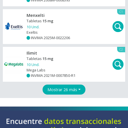
INVIMA 2008M-0008393
+
C1
Menxelti
Tabletas
15 mg
10 Und.
Exeltis
INVIMA 2025M-0022206
+
C2
Ilimit
Tabletas
15 mg
10 Und.
Mega Labs
INVIMA 2021M-0007850-R1
+
Mostrar 26 más