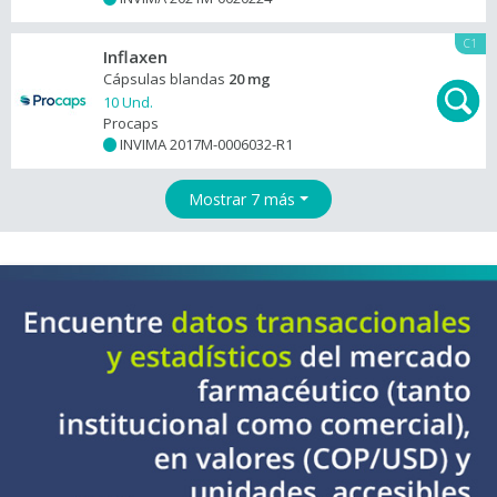
C1
Inflaxen
Cápsulas blandas
20 mg
10 Und.
Procaps
INVIMA 2017M-0006032-R1
+
Mostrar 7 más