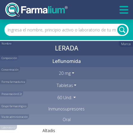
Nombre
Marca
LERADA
Composición
Leflunomida
Concentración
20 mg
Forma farmacéutica
Tabletas
Presentación (C2)
60 Und.
Grupo farmacológico
Inmunosupresores
Vía de administración
Oral
Laboratorio
Altadis