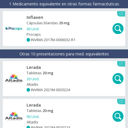
1 Medicamento equivalente en otras formas farmacéuticas
C3
Inflaxen
Cápsulas blandas
20 mg
60 Und.
Procaps
INVIMA 2017M-0006032-R1
+
Otras 10 presentaciones para med. equivalentes
C1
Lerada
Tabletas
20 mg
30 Und.
Altadis
INVIMA 2021M-0020224
+
C3
Lerada
Tabletas
20 mg
90 Und.
Altadis
INVIMA 2021M-0020224
+