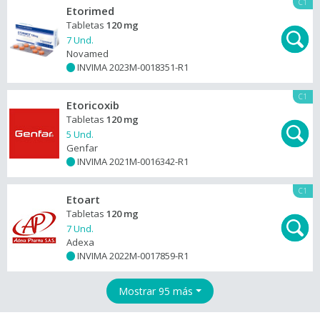
C1
Etorimed
Tabletas
120 mg
7 Und.
Novamed
INVIMA 2023M-0018351-R1
+
C1
Etoricoxib
Tabletas
120 mg
5 Und.
Genfar
INVIMA 2021M-0016342-R1
+
C1
Etoart
Tabletas
120 mg
7 Und.
Adexa
INVIMA 2022M-0017859-R1
+
Mostrar 95 más