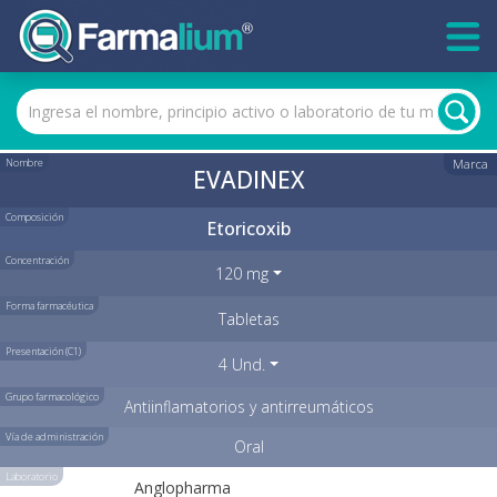
Nombre
Marca
EVADINEX
Composición
Etoricoxib
Concentración
120 mg
Forma farmacéutica
Tabletas
Presentación (C1)
4 Und.
Grupo farmacológico
Antiinflamatorios y antirreumáticos
Vía de administración
Oral
Laboratorio
Anglopharma