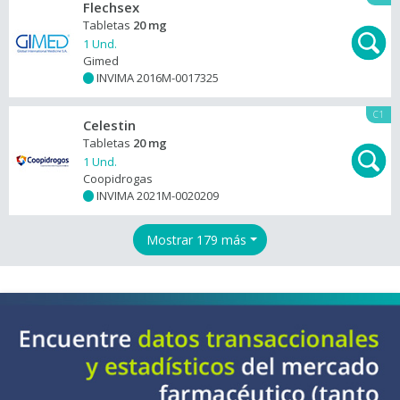
Flechsex
Tabletas
20 mg
1 Und.
Gimed
INVIMA 2016M-0017325
+
C1
Celestin
Tabletas
20 mg
1 Und.
Coopidrogas
INVIMA 2021M-0020209
+
Mostrar 179 más