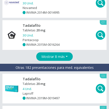
30 Und.
Novamed
INVIMA 2014M-0014995
+
C7
Tadalafilo
Tabletas
20 mg
30 Und.
Pentacoop
INVIMA 2015M-0016264
+
Mostrar 8 más
Otras 182 presentaciones para med. equivalentes
C3
Tadalafilo
Tabletas
20 mg
4 Und.
Laproff
INVIMA 2019M-0019497
+
C7