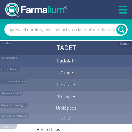
Nombre
Marca
TADET
Composición
Tadalafil
Concentración
20 mg
Forma farmacéutica
Tabletas
Presentación (C5)
30 Und.
Grupo farmacológico
Urológicos
Vía de administración
Oral
Laboratorio
Hetero Labs