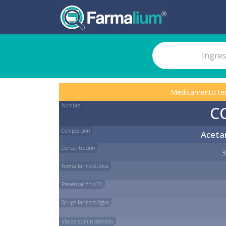
Medicamento te
Nombre
C
Composición
Aceta
Concentración
3
Forma farmacéutica
Presentación (C3)
Grupo farmacológico
Vía de administración