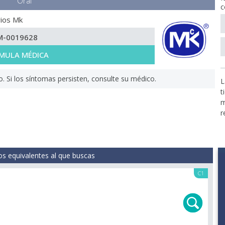
Oral
c
ios Mk
M-0019628
MULA MÉDICA
Si los síntomas persisten, consulte su médico.
L
t
m
r
s equivalentes al que buscas
C1