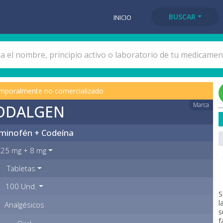
BUSCAR
INICIO
mporalmente no comercializado
Marca
ODALGEN
minofén + Codeína
25 mg + 8 mg
Tabletas
100 Und.
S
l
Analgésicos
s
f