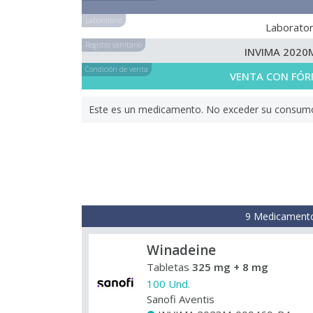
Laboratorio
Laborator
Registro sanitario
INVIMA 2020
Condición de venta
VENTA CON FÓR
Este es un medicamento. No exceder su consumo. 
9 Medicamento
Winadeine
Tabletas
325 mg + 8 mg
100 Und.
Sanofi Aventis