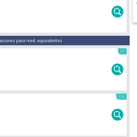
aciones para med. equivalentes
C1
C10