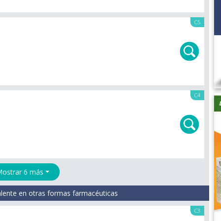
C5
C4
ostrar 6 más
lente en otras formas farmacéuticas
C3