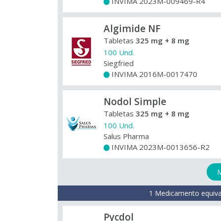
INVIMA 2023M-009469-R4
+
Algimide NF
Tabletas
325 mg + 8 mg
100 Und.
Siegfried
INVIMA 2016M-0017470
+
Nodol Simple
Tabletas
325 mg + 8 mg
100 Und.
Salus Pharma
INVIMA 2023M-0013656-R2
+
M
1 Medicamento equiva
Pycdol