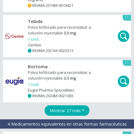
INVIMA 2019M-0019421
+
C1
Tebide
Polvo liofilizado para reconstituir a
solución inyectable
3,5 mg
1 Und.
Genbie
INVIMA 2021M-0020313
+
C1
Bortoma
Polvo liofilizado para reconstituir a
solución inyectable
3,5 mg
1 Und.
Eugia Pharma Specialities
INVIMA 2024M-0021383
+
Mostrar 27 más
4 Medicamentos equivalentes en otras formas farmacéuticas