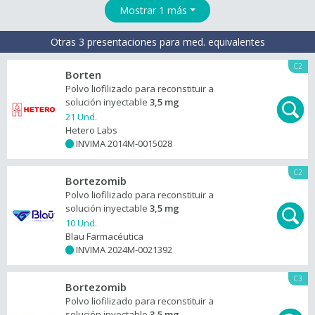
Mostrar 1 más
Otras 3 presentaciones para med. equivalentes
C2
Borten
Polvo liofilizado para reconstituir a
solución inyectable
3,5 mg
21 Und.
Hetero Labs
INVIMA 2014M-0015028
+
C2
Bortezomib
Polvo liofilizado para reconstituir a
solución inyectable
3,5 mg
10 Und.
Blau Farmacéutica
INVIMA 2024M-0021392
+
C3
Bortezomib
Polvo liofilizado para reconstituir a
solución inyectable
3,5 mg