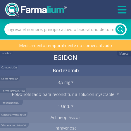
Medicamento temporalmente no comercializado
Nombre
Marca
EGIDON
Composición
Bortezomib
Concentración
3,5 mg
Forma farmacéutica
Polvo liofilizado para reconstituir a solución inyectable
Presentación (C1)
1 Und.
Grupo farmacológico
Antineoplásicos
Vía de administración
Intravenosa