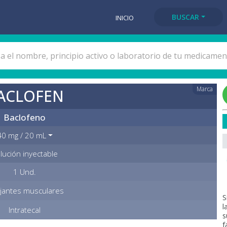
BUSCAR
INICIO
Marca
ACLOFEN
Baclofeno
40 mg / 20 mL
lución inyectable
1 Und.
ajantes musculares
S
l
Intratecal
s
f