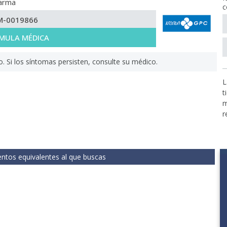
arma
c
M-0019866
MULA MÉDICA
Si los síntomas persisten, consulte su médico.
L
t
m
r
tos equivalentes al que buscas