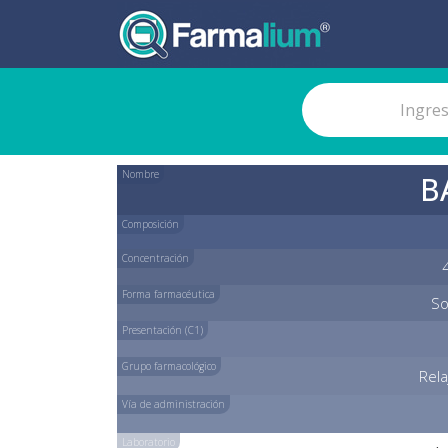
Nombre
B
Composición
Concentración
Forma farmacéutica
So
Presentación (C1)
Grupo farmacológico
Rel
Vía de administración
Laboratorio