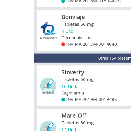
INVIMA 2016M-015044-R2
+
Bonviaje
Tabletas
50 mg
4 Und.
Tecnoquímicas
INVIMA 2013M-0014040
+
Otras 154 presen
Sinverty
Tabletas
50 mg
10 Und.
Sagpharma
INVIMA 2019M-0019488
+
Mare-Off
Tabletas
50 mg
12 Und.