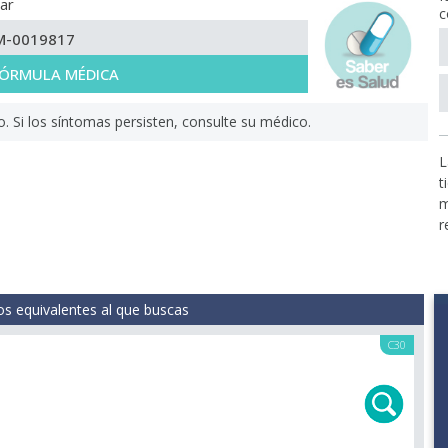
ar
c
M-0019817
 FÓRMULA MÉDICA
Si los síntomas persisten, consulte su médico.
L
t
m
r
s equivalentes al que buscas
C30