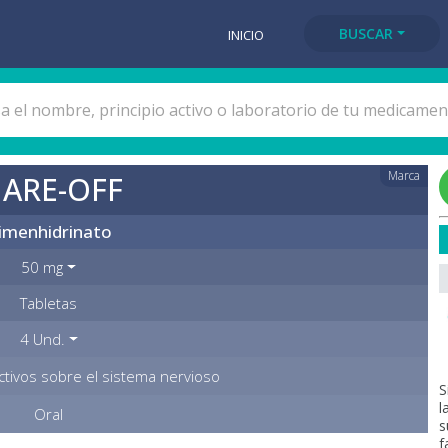
BUSCAR
INICIO
Marca
ARE-OFF
imenhidrinato
50 mg
Tabletas
4 Und.
tivos sobre el sistema nervioso
S
l
Oral
s
f