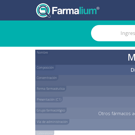
Nombre
M
Composición
D
Concentración
Forma farmacéutica
Presentación (C1)
Grupo farmacológico
Otros fármacos ac
Vía de administración
Laboratorio