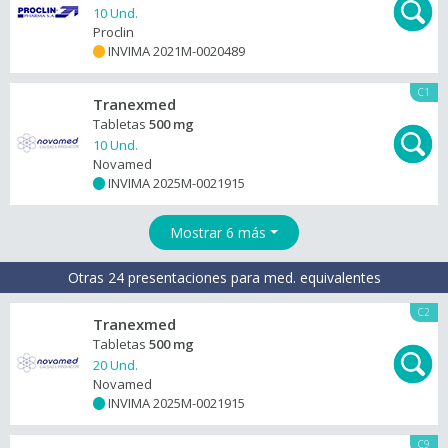
10 Und.
Proclin
INVIMA 2021M-0020489
+
C1
Tranexmed
Tabletas
500 mg
10 Und.
Novamed
INVIMA 2025M-0021915
+
Mostrar 6 más
Otras 24 presentaciones para med. equivalentes
C2
Tranexmed
Tabletas
500 mg
20 Und.
Novamed
INVIMA 2025M-0021915
+
C9