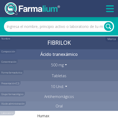
Nombre
Marca
FIBRILOK
Composición
Ácido tranexámico
Concentración
500 mg
Forma farmacéutica
Tabletas
Presentación (C2)
10 Und.
Grupo farmacológico
Antihemorrágicos
Vía de administración
Oral
Laboratorio
Humax