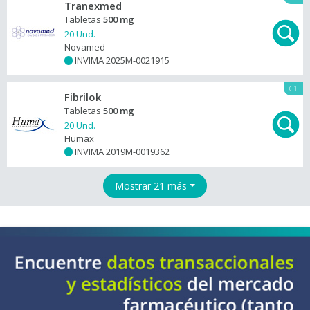
Tranexmed
Tabletas
500 mg
20 Und.
Novamed
INVIMA 2025M-0021915
+
C1
Fibrilok
Tabletas
500 mg
20 Und.
Humax
INVIMA 2019M-0019362
+
Mostrar 21 más