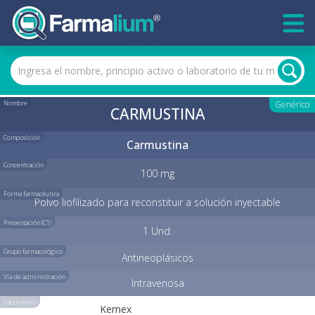
Nombre
Genérico
CARMUSTINA
Composición
Carmustina
Concentración
100 mg
Forma farmacéutica
Polvo liofilizado para reconstituir a solución inyectable
Presentación (C1)
1 Und.
Grupo farmacológico
Antineoplásicos
Vía de administración
Intravenosa
Laboratorio
Kemex