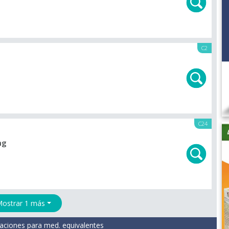
C2
C24
mg
ostrar 1 más
aciones para med. equivalentes