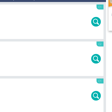
C1
C2
C1