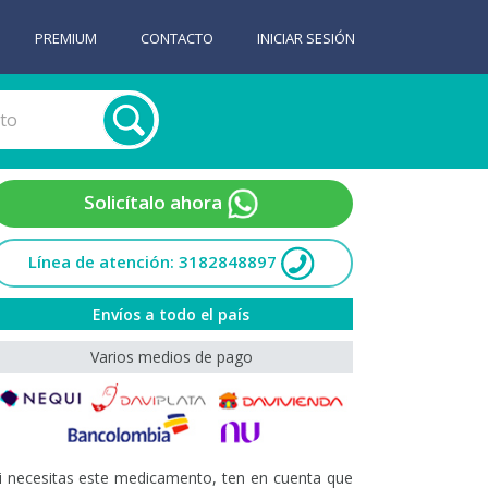
PREMIUM
CONTACTO
INICIAR SESIÓN
Solicítalo ahora
Línea de atención: 3182848897
Envíos a todo el país
Varios medios de pago
i necesitas este medicamento, ten en cuenta que