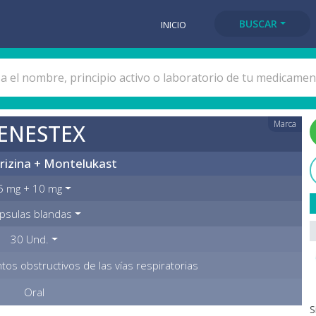
BUSCAR
INICIO
Marca
ENESTEX
rizina + Montelukast
5 mg + 10 mg
psulas blandas
30 Und.
os obstructivos de las vías respiratorias
Oral
S