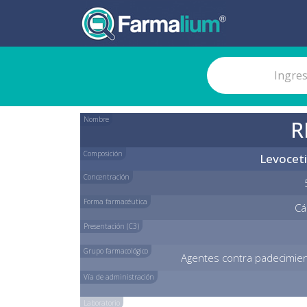
Nombre
R
Composición
Levoceti
Concentración
Forma farmacéutica
Cá
Presentación (C3)
Grupo farmacológico
Agentes contra padecimient
Vía de administración
Laboratorio