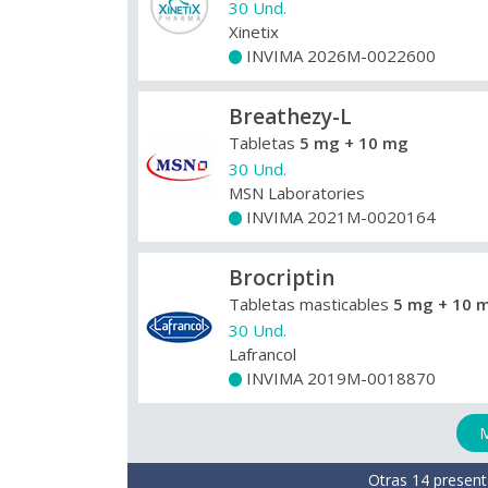
30 Und.
Xinetix
INVIMA 2026M-0022600
+
Breathezy-L
Tabletas
5 mg + 10 mg
30 Und.
MSN Laboratories
INVIMA 2021M-0020164
+
Brocriptin
Tabletas masticables
5 mg + 10 
30 Und.
Lafrancol
INVIMA 2019M-0018870
+
M
Otras 14 present