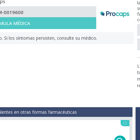
aps
l
s
M-0019600
f
c
MULA MÉDICA
Si los síntomas persisten, consulte su médico.
L
t
m
r
lentes en otras formas farmacéuticas
C3