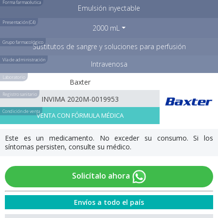
Forma farmacéutica
Emulsión inyectable
Presentación (C4)
2000 mL
Grupo farmacológico
Sustitutos de sangre y soluciones para perfusión
Vía de administración
Intravenosa
Laboratorio
Baxter
Registro sanitario
INVIMA 2020M-0019953
Condición de venta
VENTA CON FÓRMULA MÉDICA
Este es un medicamento. No exceder su consumo. Si los
síntomas persisten, consulte su médico.
Solicítalo ahora
Envíos a todo el país