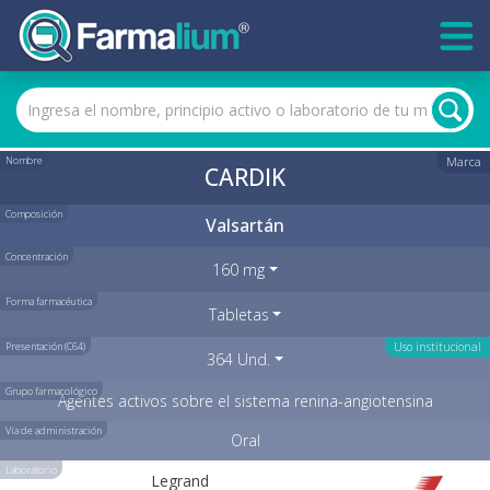
Nombre
Marca
CARDIK
Composición
Valsartán
Concentración
160 mg
Forma farmacéutica
Tabletas
Presentación (C64)
Uso institucional
364 Und.
Grupo farmacológico
Agentes activos sobre el sistema renina-angiotensina
Vía de administración
Oral
Laboratorio
Legrand