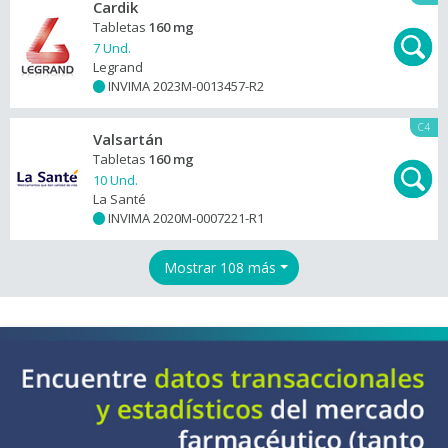
Cardik
Tabletas
160 mg
7 Und.
Legrand
INVIMA 2023M-0013457-R2
+
C4
Valsartán
Tabletas
160 mg
10 Und.
La Santé
INVIMA 2020M-0007221-R1
+
Mostrar 108 más