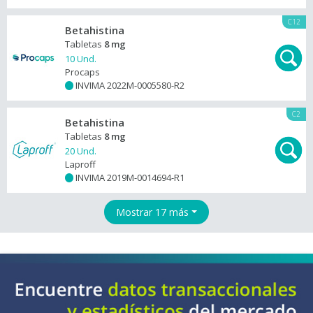
C12
Betahistina
Tabletas
8 mg
10 Und.
Procaps
INVIMA 2022M-0005580-R2
+
C2
Betahistina
Tabletas
8 mg
20 Und.
Laproff
INVIMA 2019M-0014694-R1
+
Mostrar 17 más