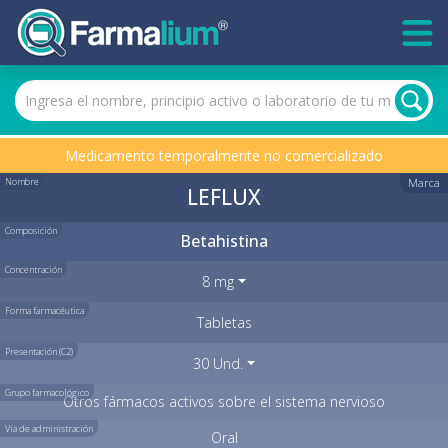
Medicamento temporalmente no comercializado
Nombre
Marca
LEFLUX
Composición
Betahistina
Concentración
8 mg
Forma farmacéutica
Tabletas
Presentación (C2)
30 Und.
Grupo farmacológico
Otros fármacos activos sobre el sistema nervioso
Vía de administración
Oral