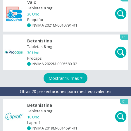
Vaio
Tabletas
8 mg
30 Und.
Bioquifar
INVIMA 2021M-0010791-R1
+
C1
Betahistina
Tabletas
8 mg
30 Und.
Procaps
INVIMA 2022M-0005580-R2
+
Mostrar 16 más
Otras 20 presentaciones para med. equivalentes
C1
Betahistina
Tabletas
8 mg
10 Und.
Laproff
INVIMA 2019M-0014694-R1
+