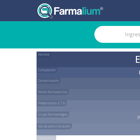
Nombre
Composición
Concentración
Forma farmacéutica
Presentación (C13)
Grupo farmacológico
P
Vía de administración
Laboratorio