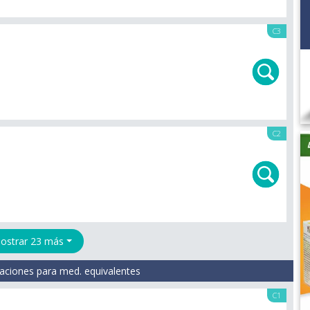
C3
C2
ostrar 23 más
aciones para med. equivalentes
C1