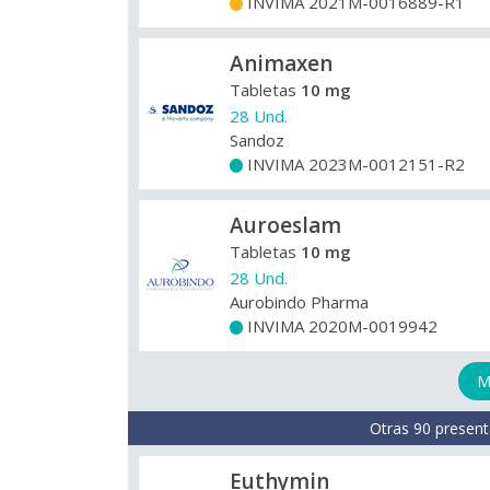
INVIMA 2021M-0016889-R1
+
Animaxen
Tabletas
10 mg
28 Und.
Sandoz
INVIMA 2023M-0012151-R2
+
Auroeslam
Tabletas
10 mg
28 Und.
Aurobindo Pharma
INVIMA 2020M-0019942
+
M
Otras 90 present
Euthymin