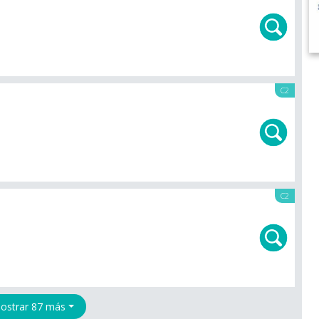
C2
C2
ostrar 87 más