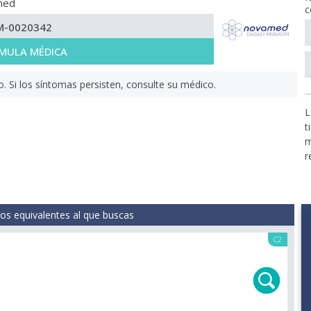
med
c
M-0020342
MULA MÉDICA
Si los síntomas persisten, consulte su médico.
L
t
m
r
s equivalentes al que buscas
C2