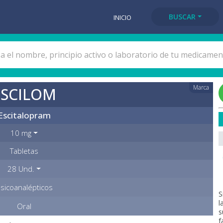
BUSCAR
INICIO
Marca
ESCILOM
Escitalopram
10 mg
Tabletas
28 Und.
sicoanalépticos
S
l
Oral
s
f