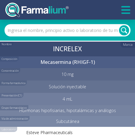
Nombre
Marca
INCRELEX
Composición
Mecasermina (RHIGF-1)
Concentración
10 mg
Forma farmacéutica
Solución inyectable
Presentación (C1)
4 mL
Grupo farmacológico
Hormonas hipofisiarias, hipotalámicas y análogos
Vía de administración
Subcutánea
Laboratorio
Esteve Pharmaceuticals