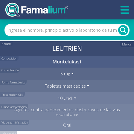
Nombre
Marca
LEUTRIEN
Composición
Montelukast
Concentración
5 mg
Forma farmacéutica
Tabletas masticables
Presentación (C14)
10 Und.
Grupo farmacológico
Agentes contra padecimientos obstructivos de las vías
respiratorias
Vía de administración
Oral
Laboratorio