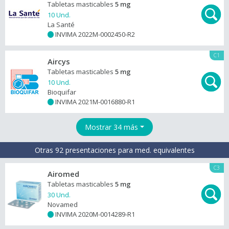
Tabletas masticables
5 mg
10 Und.
La Santé
INVIMA 2022M-0002450-R2
+
C1
Aircys
Tabletas masticables
5 mg
10 Und.
Bioquifar
INVIMA 2021M-0016880-R1
+
Mostrar 34 más
Otras 92 presentaciones para med. equivalentes
C3
Airomed
Tabletas masticables
5 mg
30 Und.
Novamed
INVIMA 2020M-0014289-R1
+