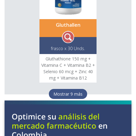
podrá mostrar información extraida de otros sitios web,
cuya referencia y contenidos son responsabilidad de
dichos sitios. Farmalium.com oficia como enlace entre el
usuario y los sitios web en mención, por lo tanto
Gluthallen
Farmalium.com no se hará responsable por ningún tipo de
información erronea o que induzca a contenidos falsos o
publicidad engañosa. El usuario está en libertad de
considerar la información de otros sitios web a los que
frasco x 30 Unds.
haya llegado por medio de Farmalium.com, con la
responsabilidad de evaluar dichos contenidos y
Gluthathione 150 mg +
entendiendo que no reemplazan el juicio del médico
Vitamina C + Vitamina B2 +
facultativo o profesional de la salud.
Selenio 60 mcg + Zinc 40
mg + Vitamina B12
Mostrar 9 más