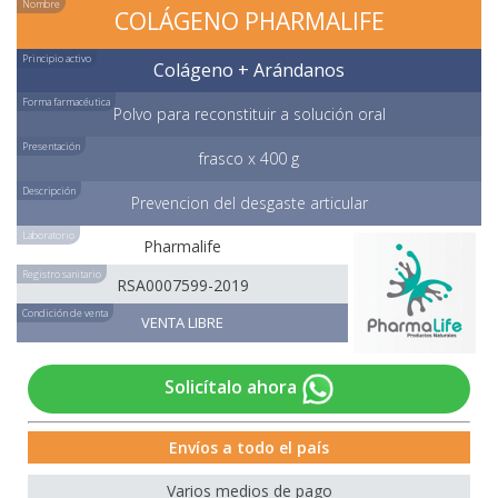
Nombre
COLÁGENO PHARMALIFE
Principio activo
Colágeno + Arándanos
Forma farmacéutica
Polvo para reconstituir a solución oral
Presentación
frasco x 400 g
Descripción
Prevencion del desgaste articular
Laboratorio
Pharmalife
Registro sanitario
RSA0007599-2019
Condición de venta
VENTA LIBRE
Solicítalo ahora
Envíos a todo el país
Varios medios de pago