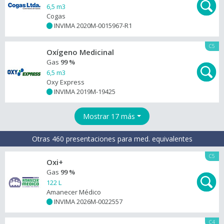
6,5 m3
Cogas
INVIMA 2020M-0015967-R1
+
C5
Oxígeno Medicinal
Gas
99 %
6,5 m3
Oxy Express
INVIMA 2019M-19425
+
Mostrar 17 más
Otras 460 presentaciones para med. equivalentes
C5
Oxi+
Gas
99 %
122 L
Amanecer Médico
INVIMA 2026M-0022557
+
C4