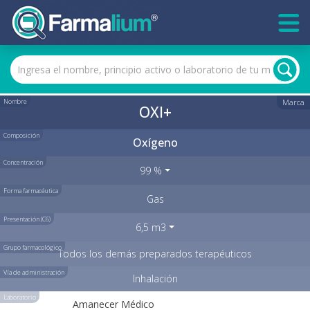
Nombre
Marca
OXI+
Composición
Oxígeno
Concentración
99 %
Forma farmacéutica
Gas
Presentación (C6)
6,5 m3
Grupo farmacológico
Todos los demás preparados terapéuticos
Vía de administración
Inhalación
Laboratorio
Amanecer Médico