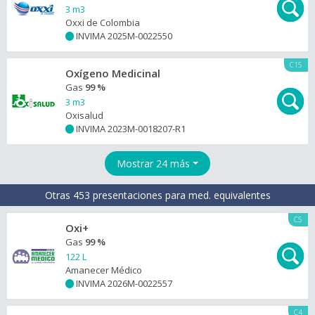
3 m3
Oxxi de Colombia
INVIMA 2025M-0022550
+
C15
Oxígeno Medicinal
Gas
99 %
3 m3
Oxisalud
INVIMA 2023M-0018207-R1
+
Mostrar 24 más
Otras 453 presentaciones para med. equivalentes
C5
Oxi+
Gas
99 %
122 L
Amanecer Médico
INVIMA 2026M-0022557
+
C4