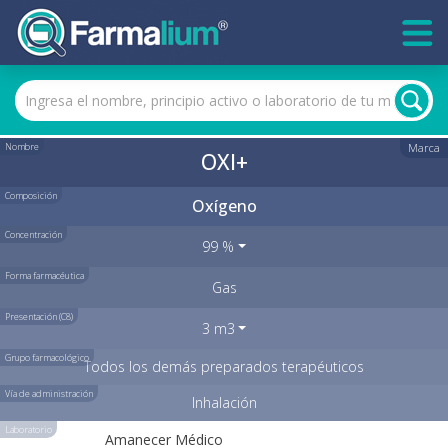
Nombre
Marca
OXI+
Composición
Oxígeno
Concentración
99 %
Forma farmacéutica
Gas
Presentación (C8)
3 m3
Grupo farmacológico
Todos los demás preparados terapéuticos
Vía de administración
Inhalación
Laboratorio
Amanecer Médico