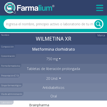
Nombre
Marca
WILMETINA XR
Composición
Metformina clorhidrato
Concentración
750 mg
Forma farmacéutica
Tabletas de liberación prolongada
Presentación (C13)
20 Und.
Grupo farmacológico
Antidiabéticos
Vía de administración
Oral
Laboratorio
Brainpharma