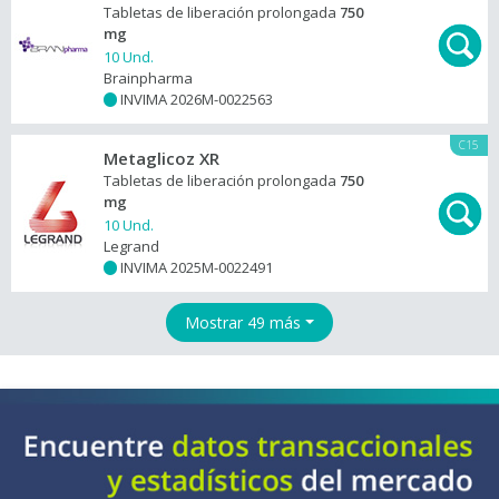
Tabletas de liberación prolongada
750
mg
10 Und.
Brainpharma
INVIMA 2026M-0022563
+
C15
Metaglicoz XR
Tabletas de liberación prolongada
750
mg
10 Und.
Legrand
INVIMA 2025M-0022491
+
Mostrar 49 más