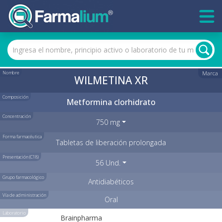
Nombre
Marca
WILMETINA XR
Composición
Metformina clorhidrato
Concentración
750 mg
Forma farmacéutica
Tabletas de liberación prolongada
Presentación (C18)
56 Und.
Grupo farmacológico
Antidiabéticos
Vía de administración
Oral
Laboratorio
Brainpharma