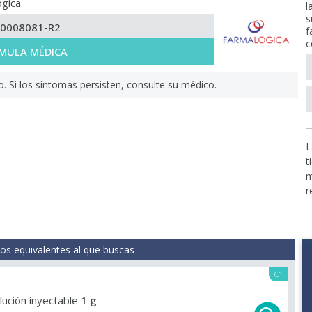
gica
l
s
-0008081-R2
f
c
MULA MÉDICA
Si los síntomas persisten, consulte su médico.
L
t
m
r
s equivalentes al que buscas
C1
olución inyectable
1 g