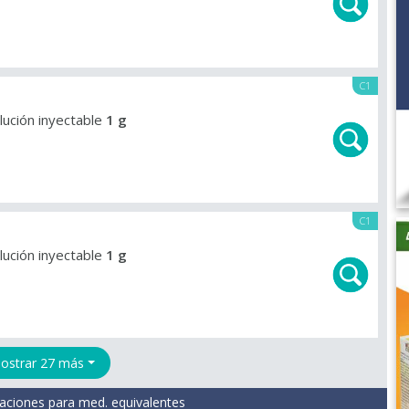
C1
olución inyectable
1 g
C1
olución inyectable
1 g
ostrar 27 más
aciones para med. equivalentes