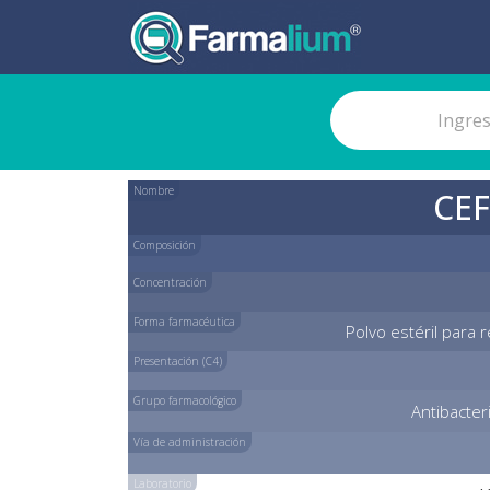
Nombre
CE
Composición
Concentración
Forma farmacéutica
Polvo estéril para r
Presentación (C4)
Grupo farmacológico
Antibacter
Vía de administración
Laboratorio