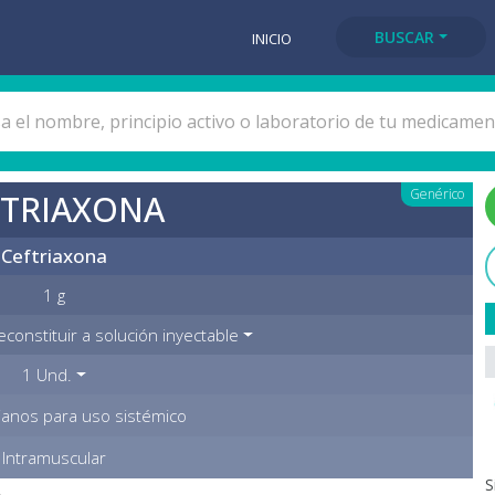
BUSCAR
INICIO
Genérico
FTRIAXONA
Ceftriaxona
1 g
econstituir a solución inyectable
1 Und.
ianos para uso sistémico
Intramuscular
S