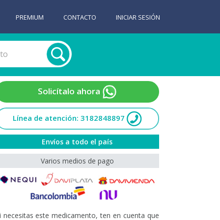
PREMIUM
CONTACTO
INICIAR SESIÓN
Solicítalo ahora
Línea de atención: 3182848897
Envíos a todo el país
Varios medios de pago
i necesitas este medicamento, ten en cuenta que