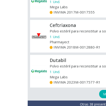
1 Und.
Mega Labs
INVIMA 2017M-0017555
+
Ceftriaxona
Polvo estéril para reconstituir a s
1 Und.
Pharmayect
INVIMA 2018M-0012880-R1
+
Dutabil
Polvo estéril para reconstituir a s
1 Und.
Mega Labs
INVIMA 2023M-0017577-R1
+
M
Otras 38 present