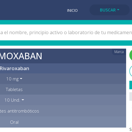
BUSCAR
INICIO
Marca
MOXABAN
Rivaroxaban
10 mg
Tabletas
10 Und.
tes antitrombóticos
Oral
S