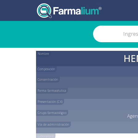
Nombre
HE
Composición
Concentración
Forma farmacéutica
Presentación (C4)
Grupo farmacológico
Agen
Vía de administración
Laboratorio