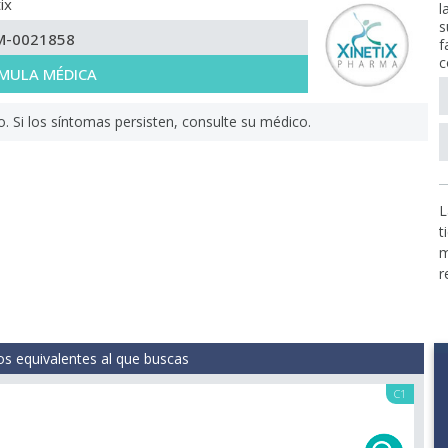
ix
l
s
M-0021858
f
c
MULA MÉDICA
Si los síntomas persisten, consulte su médico.
L
t
m
r
s equivalentes al que buscas
C1