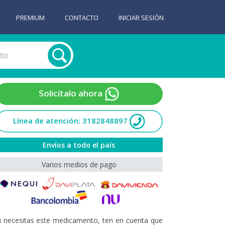
PREMIUM
CONTACTO
INICIAR SESIÓN
Solicítalo ahora
Línea de atención: 3182848897
Envíos a todo el país
Varios medios de pago
i necesitas este medicamento, ten en cuenta que