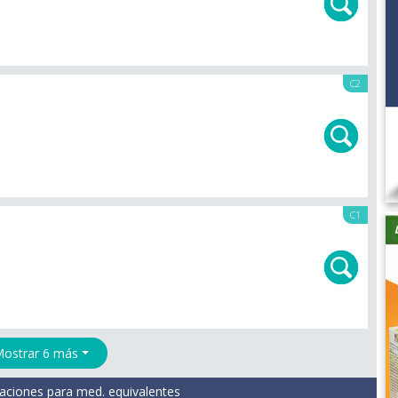
C2
C1
ostrar 6 más
aciones para med. equivalentes