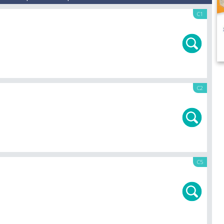
C1
C2
C5