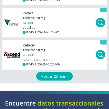
INVIMA 2025M-0021858
+
C1
Rivara
Tabletas
10 mg
14 Und.
Vesalius
INVIMA 2026M-0022701
+
C2
Rabicid
Tabletas
10 mg
28 Und.
Ascend Laboratories
INVIMA 2026M-0022769
+
Mostrar 25 más