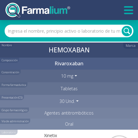
Nombre
Marca
HEMOXABAN
Composición
Rivaroxaban
Concentración
10 mg
Forma farmacéutica
Tabletas
Presentación (C5)
30 Und.
Grupo farmacológico
Agentes antitrombóticos
Vía de administración
Oral
Laboratorio
Xinetix